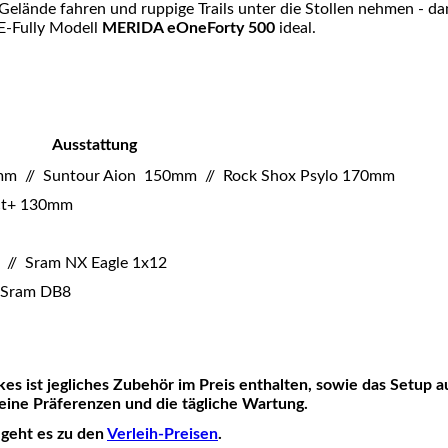
Gelände fahren und ruppige Trails unter die Stollen nehmen - d
 E-Fully Modell
MERIDA eOneForty 500
ideal.
Ausstattung
m // Suntour Aion 150mm // Rock Shox Psylo 170mm
ect+ 130mm
// Sram NX Eagle 1x12
 Sram DB8
es ist
jegliches Zubehör im Preis enthalten
, sowie das Setup a
ine Präferenzen und die tägliche Wartung.
 geht es zu den
Verleih-Preisen
.