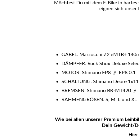
Möchtest Du mit dem E-Bike in hartes 
eignen sich unser
GABEL: Marzocchi Z2 eMTB+ 140m
DÄMPFER: Rock Shox Deluxe Sel
MOTOR: Shimano EP8 // EP8 0.1
SCHALTUNG: Shimano Deore 1x11 
BREMSEN: Shimano BR-MT420 //
RAHMENGRÖßEN: S, M, L und XL
Wie bei allen unserer Premium Leihbik
Dein Gewicht/De
Hier