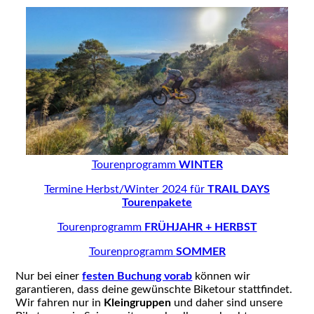
Tourenprogramm
WINTER
Termine Herbst/Winter 2024 für
TRAIL DAYS
Tourenpakete
Tourenprogramm
FRÜHJAHR + HERBST
Tourenprogramm
SOMMER
Nur bei einer
festen Buchung vorab
können wir
garantieren, dass deine gewünschte Biketour stattfindet.
Wir fahren nur in
Kleingruppen
und daher sind unsere